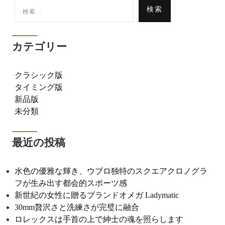
検
索:
カテゴリー
クラシック版
タイミング版
新品版
未分類
最近の投稿
水色の優雅な輝き、ウブロ独特のスクエアクロノグラ
フが生み出す都会的スポーツ感
新世紀の女性に贈るブランドオメガ Ladymatic
30mm贅沢さと洗練さが完璧に融合
ロレックスは手首の上で紳士の魂を照らします