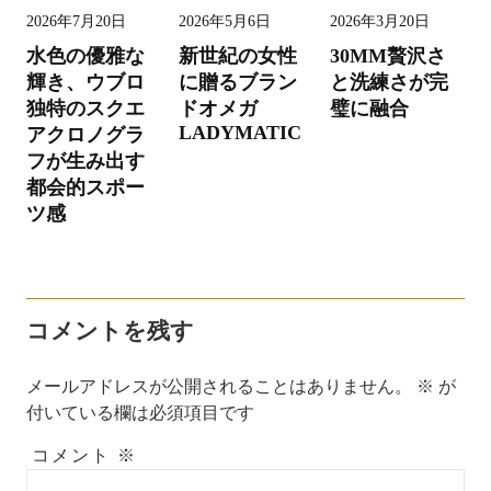
ビ
2026年7月20日
2026年5月6日
2026年3月20日
ゲ
水色の優雅な
新世紀の女性
30MM贅沢さ
ー
輝き、ウブロ
に贈るブラン
と洗練さが完
独特のスクエ
ドオメガ
璧に融合
シ
LADYMATIC
アクロノグラ
ョ
フが生み出す
ン
都会的スポー
ツ感
コメントを残す
メールアドレスが公開されることはありません。
※
が
付いている欄は必須項目です
コメント
※