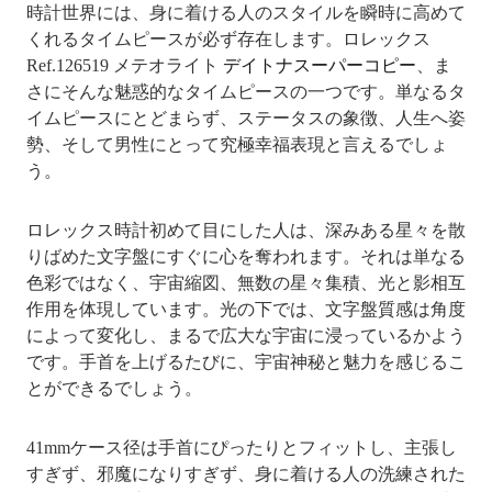
時計世界には、身に着ける人のスタイルを瞬時に高めて
くれるタイムピースが必ず存在します。ロレックス
Ref.126519 メテオライト
デイトナスーパーコピー
、ま
さにそんな魅惑的なタイムピースの一つです。単なるタ
イムピースにとどまらず、ステータスの象徴、人生へ姿
勢、そして男性にとって究極幸福表現と言えるでしょ
う。
ロレックス時計初めて目にした人は、深みある星々を散
りばめた文字盤にすぐに心を奪われます。それは単なる
色彩ではなく、宇宙縮図、無数の星々集積、光と影相互
作用を体現しています。光の下では、文字盤質感は角度
によって変化し、まるで広大な宇宙に浸っているかよう
です。手首を上げるたびに、宇宙神秘と魅力を感じるこ
とができるでしょう。
41mmケース径は手首にぴったりとフィットし、主張し
すぎず、邪魔になりすぎず、身に着ける人の洗練された