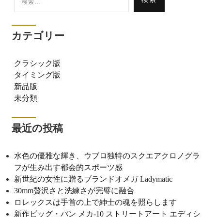
索:
カテゴリー
クラシック版
タイミング版
新品版
未分類
最近の投稿
水色の優雅な輝き、ウブロ独特のスクエアクロノグラ
フが生み出す都会的スポーツ感
新世紀の女性に贈るブランドオメガ Ladymatic
30mm贅沢さと洗練さが完璧に融合
ロレックスは手首の上で紳士の魂を照らします
新作ビッグ・バン メカ-10 ストリートアート エディシ