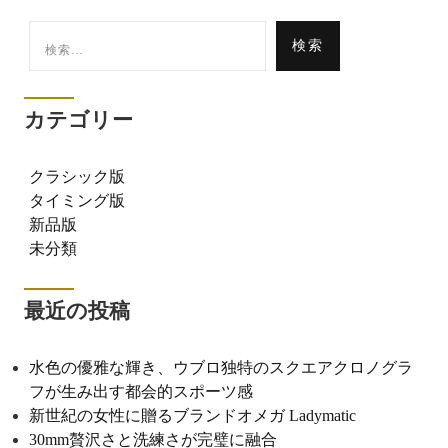
検
索:
カテゴリー
クラシック版
タイミング版
新品版
未分類
最近の投稿
水色の優雅な輝き、ウブロ独特のスクエアクロノグラ
フが生み出す都会的スポーツ感
新世紀の女性に贈るブランドオメガ Ladymatic
30mm贅沢さと洗練さが完璧に融合