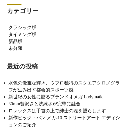
カテゴリー
クラシック版
タイミング版
新品版
未分類
最近の投稿
水色の優雅な輝き、ウブロ独特のスクエアクロノグラ
フが生み出す都会的スポーツ感
新世紀の女性に贈るブランドオメガ Ladymatic
30mm贅沢さと洗練さが完璧に融合
ロレックスは手首の上で紳士の魂を照らします
新作ビッグ・バン メカ-10 ストリートアート エディシ
ョンのご紹介