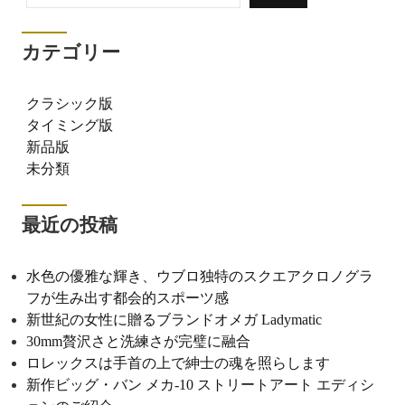
カテゴリー
クラシック版
タイミング版
新品版
未分類
最近の投稿
水色の優雅な輝き、ウブロ独特のスクエアクロノグラ
フが生み出す都会的スポーツ感
新世紀の女性に贈るブランドオメガ Ladymatic
30mm贅沢さと洗練さが完璧に融合
ロレックスは手首の上で紳士の魂を照らします
新作ビッグ・バン メカ-10 ストリートアート エディシ