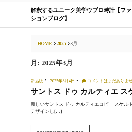
Skip
解釈するユニーク美学ウブロ時計【ファ
to
content
ションブログ】
HOME
2025
3月
月:
2025年3月
新品版
2025年3月4日
コメントはまだありま
サントス ドゥ カルティエ ス
新しいサントス ドゥ カルティエコピー スケ
デザインし[…]