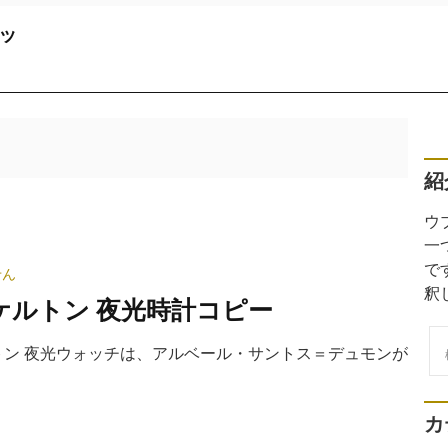
ッ
紹
ウ
一
で
せん
釈
ケルトン 夜光時計コピー
検
ルトン 夜光ウォッチは、アルベール・サントス＝デュモンが
索
カ