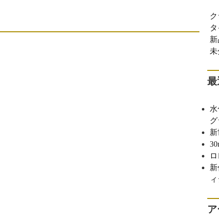
ク
タ
新
未
最
水
グ
新
3
ロ
新
ィ
ア