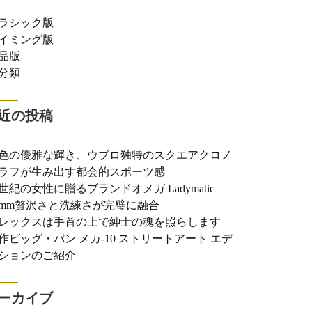
ラシック版
イミング版
品版
分類
近の投稿
色の優雅な輝き、ウブロ独特のスクエアクロノ
ラフが生み出す都会的スポーツ感
世紀の女性に贈るブランドオメガ Ladymatic
0mm贅沢さと洗練さが完璧に融合
レックスは手首の上で紳士の魂を照らします
作ビッグ・バン メカ-10 ストリートアート エデ
ションのご紹介
ーカイブ