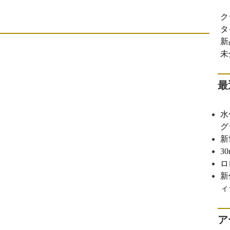
ク
タ
新
未
最
水
グ
新
3
ロ
新
ィ
ア