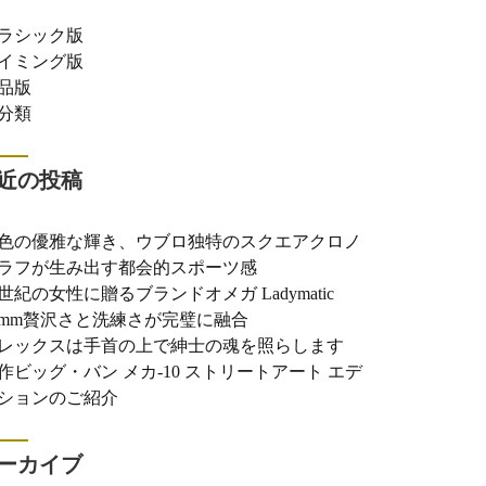
ラシック版
イミング版
品版
分類
近の投稿
色の優雅な輝き、ウブロ独特のスクエアクロノ
ラフが生み出す都会的スポーツ感
世紀の女性に贈るブランドオメガ Ladymatic
0mm贅沢さと洗練さが完璧に融合
レックスは手首の上で紳士の魂を照らします
作ビッグ・バン メカ-10 ストリートアート エデ
ションのご紹介
ーカイブ