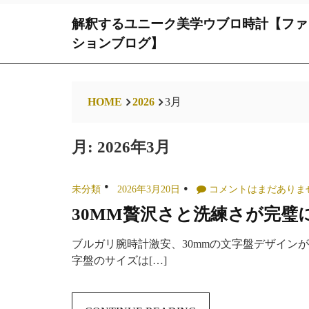
Skip
解釈するユニーク美学ウブロ時計【ファ
to
content
ションブログ】
HOME
2026
3月
月:
2026年3月
未分類
2026年3月20日
コメントはまだありま
30MM贅沢さと洗練さが完璧
ブルガリ腕時計激安、30mmの文字盤デザイン
字盤のサイズは[…]