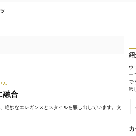
ッ
紹
ウ
一
で
せん
釈
に融合
検
が、絶妙なエレガンスとスタイルを醸し出しています。文
索
カ