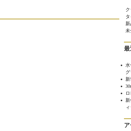
ク
タ
新
未
最
水
グ
新
3
ロ
新
ィ
ア