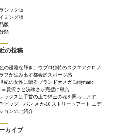
ラシック版
イミング版
品版
分類
近の投稿
色の優雅な輝き、ウブロ独特のスクエアクロノ
ラフが生み出す都会的スポーツ感
世紀の女性に贈るブランドオメガ Ladymatic
0mm贅沢さと洗練さが完璧に融合
レックスは手首の上で紳士の魂を照らします
作ビッグ・バン メカ-10 ストリートアート エデ
ションのご紹介
ーカイブ