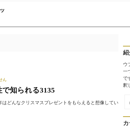
ッ
紹
ウ
一
で
せん
釈
で知られる3135
検
年はどんなクリスマスプレゼントをもらえると想像してい
索
カ