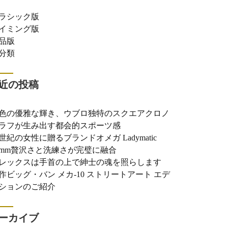
ラシック版
イミング版
品版
分類
近の投稿
色の優雅な輝き、ウブロ独特のスクエアクロノ
ラフが生み出す都会的スポーツ感
世紀の女性に贈るブランドオメガ Ladymatic
0mm贅沢さと洗練さが完璧に融合
レックスは手首の上で紳士の魂を照らします
作ビッグ・バン メカ-10 ストリートアート エデ
ションのご紹介
ーカイブ