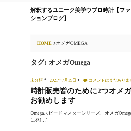
Skip
解釈するユニーク美学ウブロ時計【ファ
to
content
ションブログ】
HOME
オメガOMEGA
タグ:
オメガOmega
未分類
2021年7月19日
コメントはまだありま
時計販売皆のために2つオメ
お勧めします
Omegaスピードマスターシリーズ、オメガOme
に発[…]