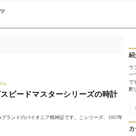
ッ
紹
ウ
一
で
せん
釈
ガスピードマスターシリーズの時計
検
索
gaブランドのパイオニア精神証です。こシリーズ、1957年
カ