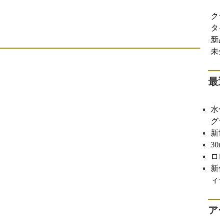
ク
タ
新
未
最
水
グ
新
3
ロ
新
ィ
ア