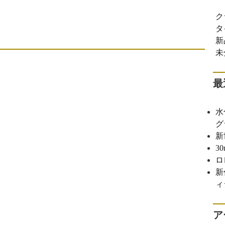
ク
タ
新
未
最
水
グ
新
3
ロ
新
ィ
ア