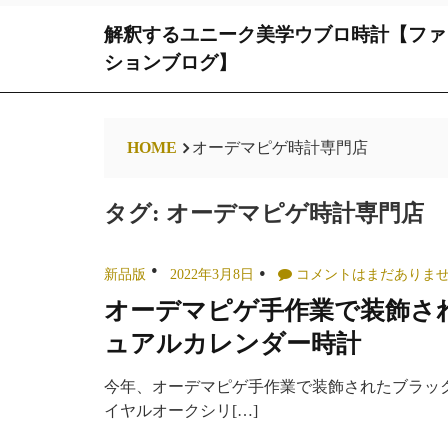
Skip
解釈するユニーク美学ウブロ時計【ファ
to
content
ションブログ】
HOME
オーデマピゲ時計専門店
タグ:
オーデマピゲ時計専門店
新品版
2022年3月8日
コメントはまだありま
オーデマピゲ手作業で装飾さ
ュアルカレンダー時計
今年、オーデマピゲ手作業で装飾されたブラッ
イヤルオークシリ[…]