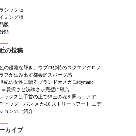
ラシック版
イミング版
品版
分類
近の投稿
色の優雅な輝き、ウブロ独特のスクエアクロノ
ラフが生み出す都会的スポーツ感
世紀の女性に贈るブランドオメガ Ladymatic
0mm贅沢さと洗練さが完璧に融合
レックスは手首の上で紳士の魂を照らします
作ビッグ・バン メカ-10 ストリートアート エデ
ションのご紹介
ーカイブ