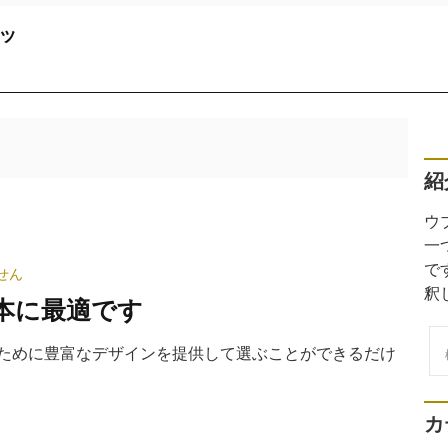
ッ
紹
ウ
一
で
せん
釈
本に最適です
検
a時計ために豊富なデザインを提供して選ぶことができるだけ
索
カ