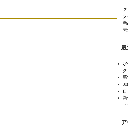
ク
タ
新
未
最
水
グ
新
3
ロ
新
ィ
ア