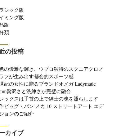
ラシック版
イミング版
品版
分類
近の投稿
色の優雅な輝き、ウブロ独特のスクエアクロノ
ラフが生み出す都会的スポーツ感
世紀の女性に贈るブランドオメガ Ladymatic
0mm贅沢さと洗練さが完璧に融合
レックスは手首の上で紳士の魂を照らします
作ビッグ・バン メカ-10 ストリートアート エデ
ションのご紹介
ーカイブ