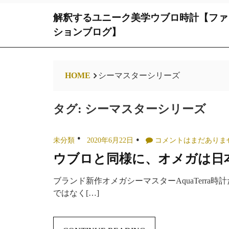
Skip
解釈するユニーク美学ウブロ時計【ファ
to
content
ションブログ】
HOME
シーマスターシリーズ
タグ:
シーマスターシリーズ
未分類
2020年6月22日
コメントはまだありま
ウブロと同様に、オメガは日
ブランド新作オメガシーマスターAquaTerr
ではなく[…]