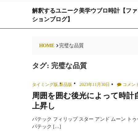
Skip
解釈するユニーク美学ウブロ時計【ファ
to
content
ションブログ】
HOME
完璧な品質
タグ:
完璧な品質
タイミング版
,
新品版
2023年11月30日
コメン
周囲を囲む後光によって時計
上昇し
パテック フィリップ スター アンド ムーン 
パテック […]