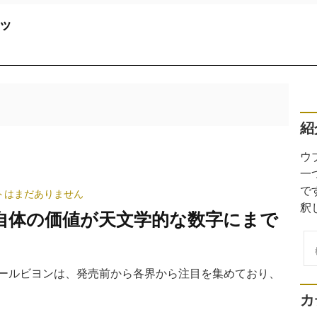
ッ
紹
ウ
一
で
トはまだありません
釈
自体の価値が天文学的な数字にまで
検
索
トゥールビヨンは、発売前から各界から注目を集めており、
カ