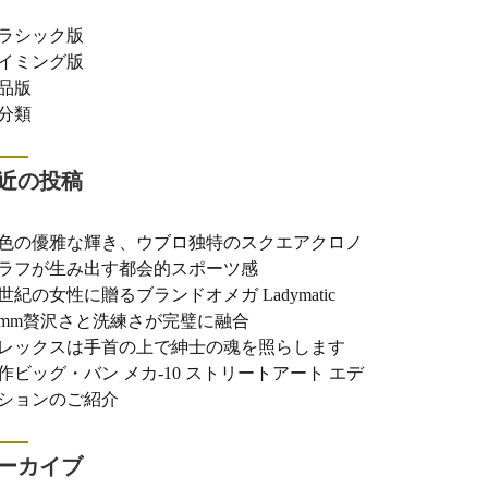
ラシック版
イミング版
品版
分類
近の投稿
色の優雅な輝き、ウブロ独特のスクエアクロノ
ラフが生み出す都会的スポーツ感
世紀の女性に贈るブランドオメガ Ladymatic
0mm贅沢さと洗練さが完璧に融合
レックスは手首の上で紳士の魂を照らします
作ビッグ・バン メカ-10 ストリートアート エデ
ションのご紹介
ーカイブ