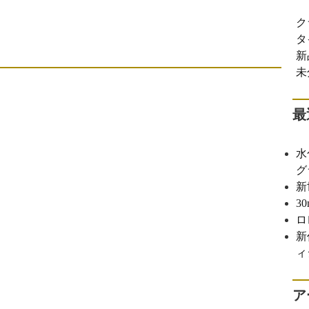
ク
タ
新
未
最
水
グ
新
3
ロ
新
ィ
ア