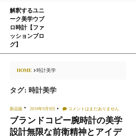
Skip
解釈するユニ
to
content
ーク美学ウブ
ロ時計【ファ
ッションブロ
グ】
HOME
時計美学
タグ:
時計美学
新品版
2019年9月9日
コメントはまだありません
ブランドコピー腕時計の美学
設計無限な前衛精神とアイデ