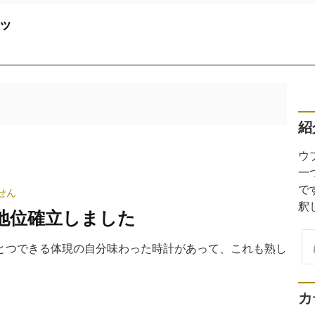
ッ
紹
ウ
一
で
せん
釈
地位確立しました
検
とつできる体現の自分味わった時計があって、これも熟し
索
カ