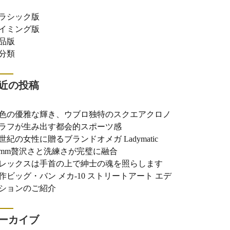
ラシック版
イミング版
品版
分類
近の投稿
色の優雅な輝き、ウブロ独特のスクエアクロノ
ラフが生み出す都会的スポーツ感
世紀の女性に贈るブランドオメガ Ladymatic
0mm贅沢さと洗練さが完璧に融合
レックスは手首の上で紳士の魂を照らします
作ビッグ・バン メカ-10 ストリートアート エデ
ションのご紹介
ーカイブ