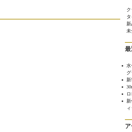
ク
タ
新
未
最
水
グ
新
3
ロ
新
ィ
ア