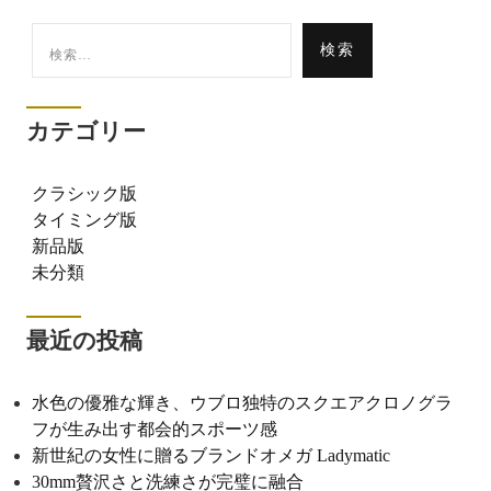
検
索:
カテゴリー
クラシック版
タイミング版
新品版
未分類
最近の投稿
水色の優雅な輝き、ウブロ独特のスクエアクロノグラ
フが生み出す都会的スポーツ感
新世紀の女性に贈るブランドオメガ Ladymatic
30mm贅沢さと洗練さが完璧に融合