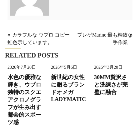
投
カラフルな ウブロ コピー
ブレゲMarine 最も精致な
虹色示しています。
手作業
稿
ナ
RELATED POSTS
ビ
2026年7月20日
2026年5月6日
2026年3月20日
ゲ
水色の優雅な
新世紀の女性
30MM贅沢さ
ー
輝き、ウブロ
に贈るブラン
と洗練さが完
独特のスクエ
ドオメガ
璧に融合
シ
LADYMATIC
アクロノグラ
ョ
フが生み出す
ン
都会的スポー
ツ感