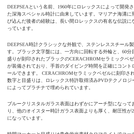
DEEPSEAという名前、1960年にロレックスによって開発
た深海スペシャル時計に由来しています。マリアナ海溝に
び込んだ後者の経験は、長い間ロレックスの有名な伝説に
っています。
DEEPSEA時計クラシックな外観で、ステンレススチール
す。ブラック文字盤には、一方向に回転する外輪と、60分
盛りが刻印されたブラックのCERACHROMセラミックベ
が装備されており、手首のダイビング時間を正確にコント
ールできます。 CERACHROMセラミックベゼルに刻印さ
数字と目盛りは、ロレックス特許取得済みPVDテクノロジ
によってプラチナで埋められています。
ブルークリスタルガラス表面はわずかにアーチ型になって
り、他のオイスター時計ガラス表面よりも厚く、耐圧性が
になっています。