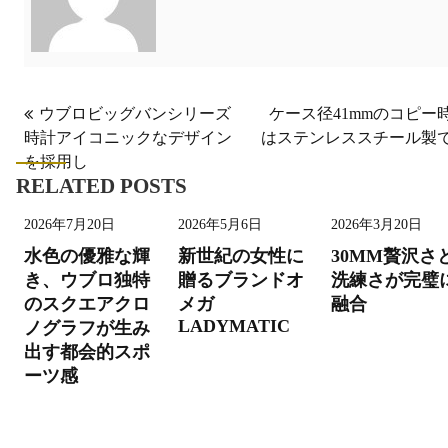
投
ウブロビッグバンシリーズ
ケース径41mmのコピー
時計アイコニックなデザイン
はステンレススチール製
稿
を採用し
ナ
RELATED POSTS
ビ
2026年7月20日
2026年5月6日
2026年3月20日
ゲ
水色の優雅な輝
新世紀の女性に
30MM贅沢さ
ー
き、ウブロ独特
贈るブランドオ
洗練さが完璧
シ
のスクエアクロ
メガ
融合
LADYMATIC
ノグラフが生み
ョ
出す都会的スポ
ン
ーツ感