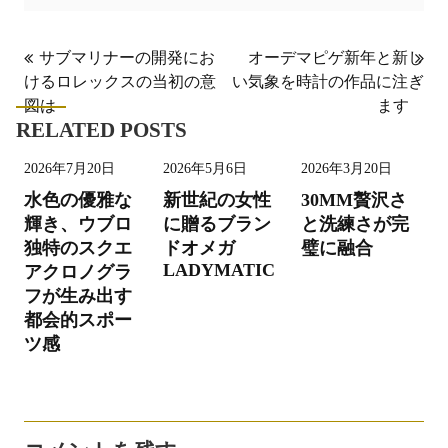
投
サブマリナーの開発にお
オーデマピゲ新年と新し
けるロレックスの当初の意
い気象を時計の作品に注ぎ
稿
図は
ます
ナ
RELATED POSTS
ビ
2026年7月20日
2026年5月6日
2026年3月20日
ゲ
水色の優雅な
新世紀の女性
30MM贅沢さ
ー
輝き、ウブロ
に贈るブラン
と洗練さが完
シ
独特のスクエ
ドオメガ
璧に融合
LADYMATIC
アクロノグラ
ョ
フが生み出す
ン
都会的スポー
ツ感