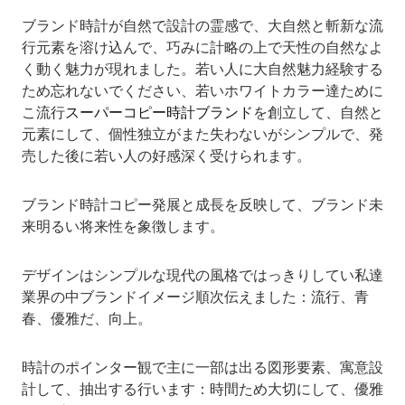
ブランド時計が自然で設計の霊感で、大自然と斬新な流
行元素を溶け込んで、巧みに計略の上で天性の自然なよ
く動く魅力が現れました。若い人に大自然魅力経験する
ため忘れないでください、若いホワイトカラー達ために
こ流行
スーパーコピー時計ブランド
を創立して、自然と
元素にして、個性独立がまた失わないがシンプルで、発
売した後に若い人の好感深く受けられます。
ブランド時計コピー発展と成長を反映して、ブランド未
来明るい将来性を象徴します。
デザインはシンプルな現代の風格ではっきりしてい私達
業界の中ブランドイメージ順次伝えました：流行、青
春、優雅だ、向上。
時計のポインター観で主に一部は出る図形要素、寓意設
計して、抽出する行います：時間ため大切にして、優雅