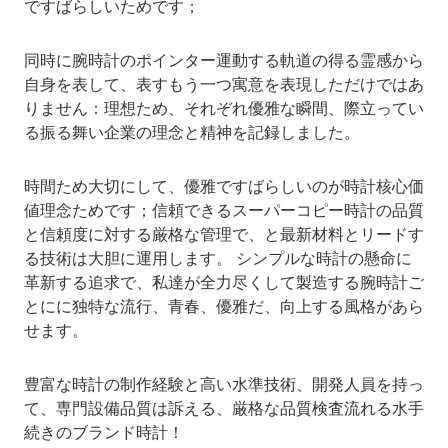
ですばらしいためです；
同時に腕時計のポインター運動する軌道の得る霊感から
自身を表して、表すもう一つ寓意を表現しただけではあ
りません：理想ため、それぞれ優雅な瞬間、際立ってい
る振る舞い企業の理念と精神を記録しました。
時間ため大切にして、優雅ですばらしいのが時計核心価
値理念ためです；信頼できるスーパーコピー時計の品質
と信頼度に対する厳格な管理で、と最新材料とリードす
る技術は大胆に運用します。 シンプルな時計の懸命に
革新する追求で、私達が全力尽くして製造する腕時計ご
とにに独特な流行、青春、優雅だ、向上する風格があら
せます。
豊富な時計の制作経験と高い水準技術、開発人員を持っ
て、専門設備品質は訴える、厳格な品質検査流れる水手
続きのブランド時計！