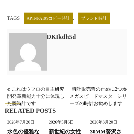
TAGS
,
APINPAI99コピー時計
ブランド時計
DKIkdh5d
投
これはウブロの自主研究
時計販売皆のために2つオ
開発革新能力十分に体現し
メガスピードマスターシリ
稿
た腕時計です
ーズの時計お勧めします
ナ
RELATED POSTS
ビ
2026年7月20日
2026年5月6日
2026年3月20日
ゲ
水色の優雅な
新世紀の女性
30MM贅沢さ