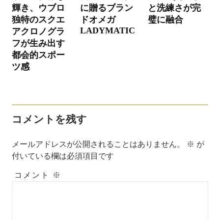
ー
輝き、ウブロ
に贈るブラン
と洗練さが完
シ
独特のスクエ
ドオメガ
璧に融合
LADYMATIC
アクロノグラ
ョ
フが生み出す
ン
都会的スポー
ツ感
コメントを残す
メールアドレスが公開されることはありません。
※
が
付いている欄は必須項目です
コメント
※