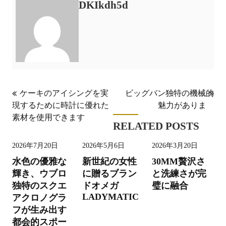
DKIkdh5d
投
ケーキのアイシングを実
ビッグバン独特の機械的
現するために時計に優れた
魅力がありま
稿
素材を使用できます
ナ
RELATED POSTS
ビ
2026年7月20日
2026年5月6日
2026年3月20日
ゲ
水色の優雅な
新世紀の女性
30MM贅沢さ
ー
輝き、ウブロ
に贈るブラン
と洗練さが完
独特のスクエ
ドオメガ
璧に融合
シ
LADYMATIC
アクロノグラ
ョ
フが生み出す
ン
都会的スポー