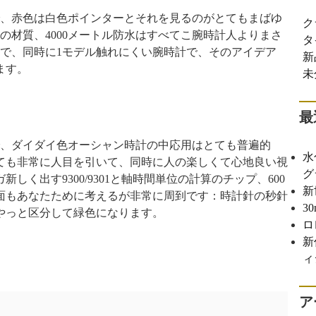
で、赤色は白色ポインターとそれを見るのがとてもまばゆ
ク
の材質、4000メートル防水はすべてこ腕時計人よりまさ
タ
計で、同時に1モデル触れにくい腕時計で、そのアイデア
新
ます。
未
最
で、ダイダイ色オーシャン時計の中応用はとても普遍的
水
ても非常に人目を引いて、同時に人の楽しくて心地良い視
グ
く出す9300/9301と軸時間単位の計算のチップ、600
新
面もあなたために考えるが非常に周到です：時計針の秒針
3
やっと区分して緑色になります。
ロ
新
ィ
ア