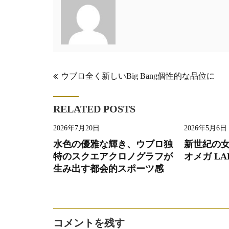
投
ウブロ全く新しいBig Bang個性的な品位に
稿
ナ
RELATED POSTS
ビ
2026年7月20日
2026年5月6日
ゲ
水色の優雅な輝き、ウブロ独
新世紀の
ー
特のスクエアクロノグラフが
オメガ LA
生み出す都会的スポーツ感
シ
ョ
ン
コメントを残す