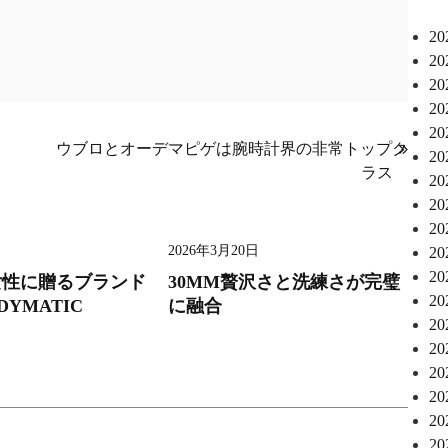
2
2
2
2
2
ウブロとオーデマピゲは腕時計界の非常トップク
2
ラス
2
2
2
2026年3月20日
2
2
女性に贈るブランド
30MM贅沢さと洗練さが完璧
2
DYMATIC
に融合
2
2
2
2
2
2