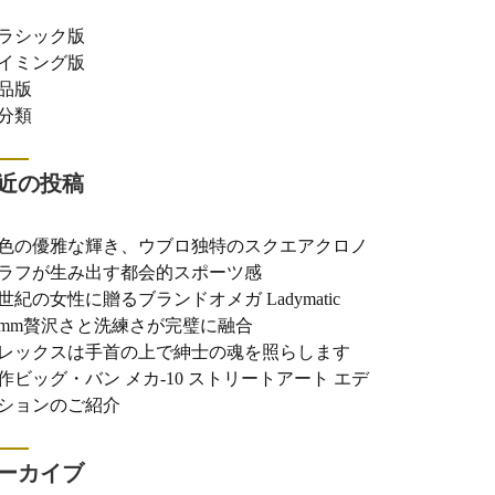
ラシック版
イミング版
品版
分類
近の投稿
色の優雅な輝き、ウブロ独特のスクエアクロノ
ラフが生み出す都会的スポーツ感
世紀の女性に贈るブランドオメガ Ladymatic
0mm贅沢さと洗練さが完璧に融合
レックスは手首の上で紳士の魂を照らします
作ビッグ・バン メカ-10 ストリートアート エデ
ションのご紹介
ーカイブ