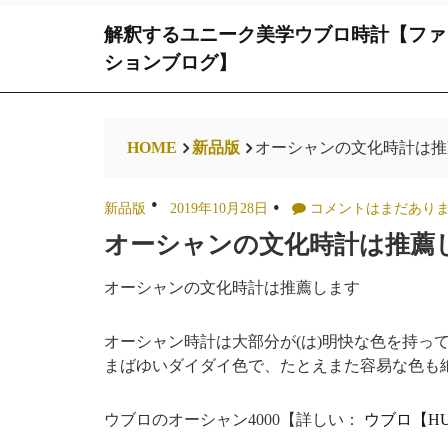
Skip
解釈するユニーク美学ウブロ時計【ファ
to
content
ションブログ】
HOME
新品版
オーシャンの文化時計は推
新品版
2019年10月28日
コメントはまだあり
オーシャンの文化時計は推薦
オーシャンの文化時計は推薦します
オーシャン時計は大部分が(は)明快な色を持っ
まばゆいダイダイ色で、たとえまた容易な色も
ウブロのオーシャン4000【詳しい：
ウブロ【HU