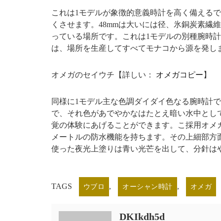
これは1モデルが象徴的意義時計を高く備える
くさせます。48mmは大いには径、氷銅炭素繊維
っている場所です。これは1モデルの別種腕時
は、場所を生産してすべてモナコから源を発し
オメガのセイウチ【詳しい：
オメガコピー
】
同様に1モデル主な色調ダイダイ色なる腕時計
で、それ色があでやかなはたとえ暗い水中とし
覚の体験にあげることができます。こ採用オメガ新し
メートルの防水機能を持ちます。その上細部方
使った夜光上塗りは青い光芒を出して、分針は
TAGS
,
,
ウブロ
オーシャン時計
オメガ
DKIkdh5d