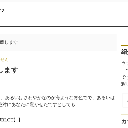
ッ
薦します
紹
ません
ウ
します
一
で
釈
検
て、あるいはさわやかなのが海ような青色でで、あるいは
索
絶対にあなたに驚かせたですとしても
BLOT】
】
カ