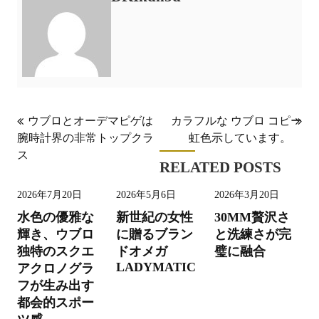
投
ウブロとオーデマピゲは
カラフルな ウブロ コピー
腕時計界の非常トップクラ
虹色示しています。
稿
ス
ナ
RELATED POSTS
ビ
2026年7月20日
2026年5月6日
2026年3月20日
ゲ
水色の優雅な
新世紀の女性
30MM贅沢さ
ー
輝き、ウブロ
に贈るブラン
と洗練さが完
独特のスクエ
ドオメガ
璧に融合
シ
LADYMATIC
アクロノグラ
ョ
フが生み出す
ン
都会的スポー