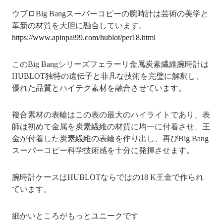
ウブロBig Bangスーパーコピーの腕時計は芸術の美学と
革新の材質を大胆に融合しています。
https://www.apinpai99.com/hublot/per18.html
このBig Bangシリーズフェラーリ金属炭素繊維腕時計は
HUBLOT独特の遺伝子と非凡な技術を完璧に解釈し、
優れた品質とハイテク素材を融合させています。
複合素材の表輪はこの表の最大のハイライトであり、表
師は初めて金属を炭素繊維の材質に均一に付着させ、王
金が付着した炭素繊維の表輪を作り出し、再びBig Bang
スーパーコピー科学技術感を十分に発揮させます。
腕時計ケースはHUBLOTならではの18 K王金で作られ
ています。
細かいところがもっとユニークです