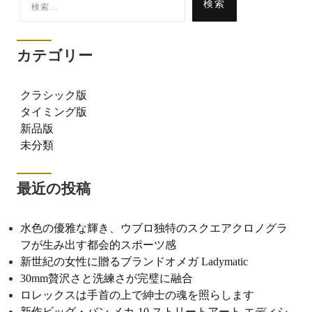
索:
カテゴリー
クラシック版
タイミング版
新品版
未分類
最近の投稿
水色の優雅な輝き、ウブロ独特のスクエアクロノグラ
フが生み出す都会的スポーツ感
新世紀の女性に贈るブランドオメガ Ladymatic
30mm贅沢さと洗練さが完璧に融合
ロレックスは手首の上で紳士の魂を照らします
新作ビッグ・バン メカ-10 ストリートアート エディシ