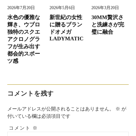
ビ
2026年7月20日
2026年5月6日
2026年3月20日
ゲ
水色の優雅な
新世紀の女性
30MM贅沢さ
ー
輝き、ウブロ
に贈るブラン
と洗練さが完
独特のスクエ
ドオメガ
璧に融合
シ
LADYMATIC
アクロノグラ
ョ
フが生み出す
ン
都会的スポー
ツ感
コメントを残す
メールアドレスが公開されることはありません。
※
が
付いている欄は必須項目です
コメント
※