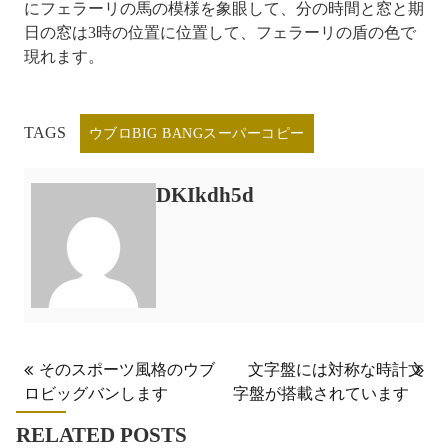
にフェラーリの馬の模様を象眼して、分の時間と窓と期
日の窓は3時の位置に位置して、フェラーリの盾の色で
現れます。
TAGS
ウブロBIG BANGスーパーコピー
DKIkdh5d
投
そのスポーツ風格のウブ
文字盤には対称な時計文
ロビッグバンします
字盤が搭載されています
稿
ナ
RELATED POSTS