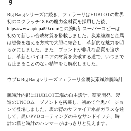
す
Big Bangシリーズに続き、フェラーリはHUBLOTの世界
初のスクラッチ18 Kの魔力金材質を採用した後、
https://www.apinpai99.com/
この腕時計スーパーコピーは
初めて新しい合成材質を搭載しました。炭素繊維と金属
は想像を超える方式で大胆に結合し、革新的な魅力を明
らかにしました。また、ブランドが非凡な品質を追求
し、革新とパイオニアの材質を突破する道で、いつまで
も止まることのない精神をも解釈しました。
ウブロBig Bangシリーズフェラーリ金属炭素繊維腕時計
腕時計内部にHUBLOT工場の自主設計、研究開発、製
造のUNCOムーブメントを搭載し、初めて全黒バージョ
ンで登場しました。表の背のサファイア水晶ガラスを通
して、黒いPVDコーティングの主なサンドイッチ、時
計の橋と時計のハンマーがはっきりと見えます。