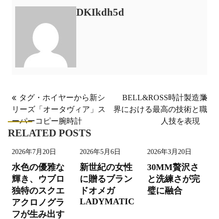
DKIkdh5d
投
タグ・ホイヤーから新シ
BELL&ROSS時計製造業
リーズ「オータヴィア」ス
界における最高の技術と職
稿
ーパーコピー腕時計
人技を表現
ナ
RELATED POSTS
ビ
2026年7月20日
2026年5月6日
2026年3月20日
ゲ
水色の優雅な
新世紀の女性
30MM贅沢さ
ー
輝き、ウブロ
に贈るブラン
と洗練さが完
シ
独特のスクエ
ドオメガ
璧に融合
LADYMATIC
アクロノグラ
ョ
フが生み出す