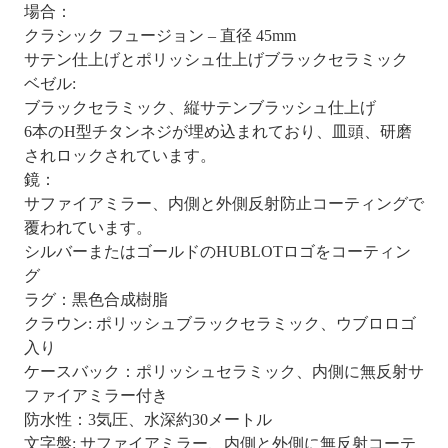
場合：
クラシック フュージョン – 直径 45mm
サテン仕上げとポリッシュ仕上げブラックセラミック
ベゼル:
ブラックセラミック、縦サテンブラッシュ仕上げ
6本のH型チタンネジが埋め込まれており、皿頭、研磨
されロックされています。
鏡：
サファイアミラー、内側と外側反射防止コーティングで
覆われています。
シルバーまたはゴールドのHUBLOTロゴをコーティン
グ
ラグ：黒色合成樹脂
クラウン: ポリッシュブラックセラミック、ウブロロゴ
入り
ケースバック：ポリッシュセラミック、内側に無反射サ
ファイアミラー付き
防水性：3気圧、水深約30メートル
文字盤: サファイアミラー、内側と外側に無反射コーテ