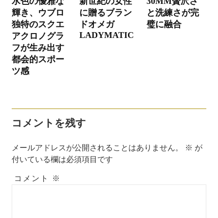
水色の優雅な
新世紀の女性
30MM贅沢さ
ー
輝き、ウブロ
に贈るブラン
と洗練さが完
シ
独特のスクエ
ドオメガ
璧に融合
LADYMATIC
アクロノグラ
ョ
フが生み出す
ン
都会的スポー
ツ感
コメントを残す
メールアドレスが公開されることはありません。
※
が
付いている欄は必須項目です
コメント
※