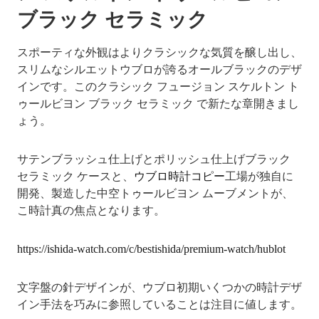
ブラック セラミック
スポーティな外観はよりクラシックな気質を醸し出し、
スリムなシルエットウブロが誇るオールブラックのデザ
インです。このクラシック フュージョン スケルトン ト
ゥールビヨン ブラック セラミック で新たな章開きまし
ょう。
サテンブラッシュ仕上げとポリッシュ仕上げブラック
セラミック ケースと、
ウブロ時計コピー
工場が独自に
開発、製造した中空トゥールビヨン ムーブメントが、
こ時計真の焦点となります。
https://ishida-watch.com/c/bestishida/premium-watch/hublot
文字盤の針デザインが、ウブロ初期いくつかの時計デザ
イン手法を巧みに参照していることは注目に値します。