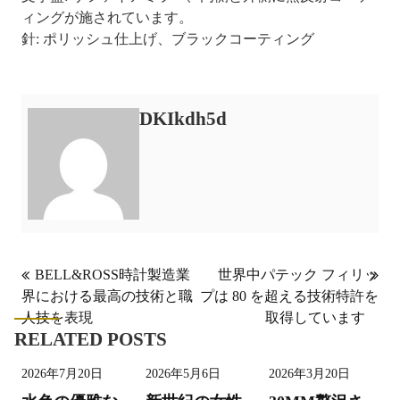
ィングが施されています。
針: ポリッシュ仕上げ、ブラックコーティング
DKIkdh5d
投
BELL&ROSS時計製造業
世界中パテック フィリッ
界における最高の技術と職
プは 80 を超える技術特許を
稿
人技を表現
取得しています
ナ
RELATED POSTS
ビ
2026年7月20日
2026年5月6日
2026年3月20日
ゲ