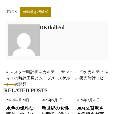
TAGS
自動巻き機械式
DKIkdh5d
投
マスター時計師 – カルテ
サントス ドゥ カルティエ
ィエの時計工房とムーブメ
スケルトン 夜光時計コピー
稿
ントの開発
ナ
RELATED POSTS
ビ
2026年7月20日
2026年5月6日
2026年3月20日
ゲ
水色の優雅な
新世紀の女性
30MM贅沢さ
ー