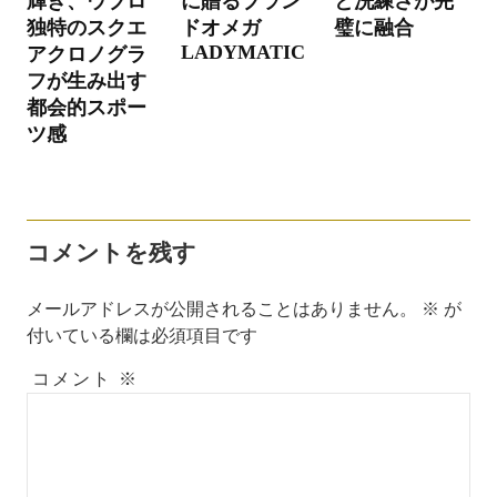
輝き、ウブロ
に贈るブラン
と洗練さが完
シ
独特のスクエ
ドオメガ
璧に融合
LADYMATIC
アクロノグラ
ョ
フが生み出す
ン
都会的スポー
ツ感
コメントを残す
メールアドレスが公開されることはありません。
※
が
付いている欄は必須項目です
コメント
※