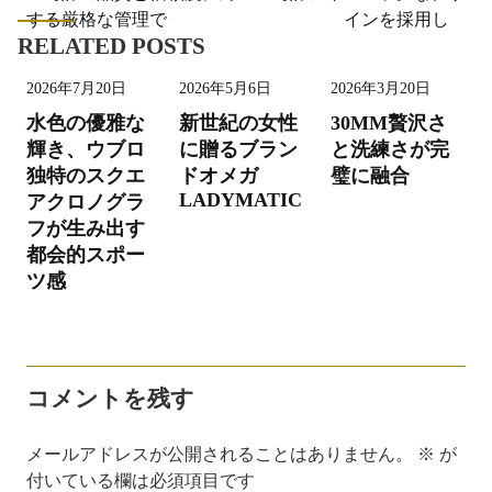
稿
する厳格な管理で
インを採用し
ナ
RELATED POSTS
ビ
2026年7月20日
2026年5月6日
2026年3月20日
ゲ
水色の優雅な
新世紀の女性
30MM贅沢さ
ー
輝き、ウブロ
に贈るブラン
と洗練さが完
シ
独特のスクエ
ドオメガ
璧に融合
LADYMATIC
アクロノグラ
ョ
フが生み出す
ン
都会的スポー
ツ感
コメントを残す
メールアドレスが公開されることはありません。
※
が
付いている欄は必須項目です