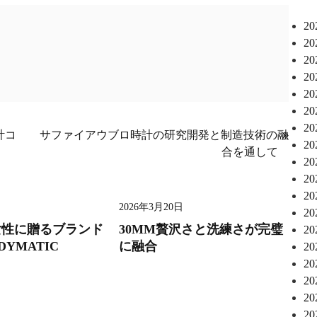
2
2
2
2
2
2
2
計コ
サファイアウブロ時計の研究開発と制造技術の融
2
合を通して
2
2
2
2026年3月20日
2
女性に贈るブランド
30MM贅沢さと洗練さが完璧
2
DYMATIC
に融合
2
2
2
2
2