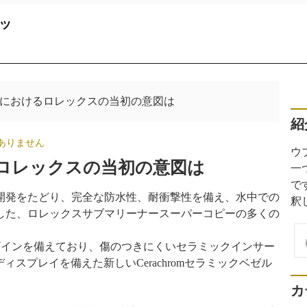
ッ
におけるロレックスの当初の意図は
紹
ありません
ウ
ロレックスの当初の意図は
一
で
開発をたどり、完全な防水性、耐衝撃性を備え、水中での
釈
した、ロレックスサブマリーナースーパーコピーの多くの
検
のデザインを備えており、傷のつきにくいセラミックインサー
索
光ディスプレイを備えた新しいCerachromセラミックベゼル
カ