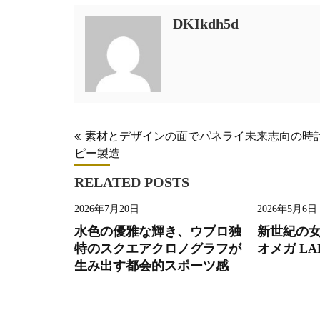
DKIkdh5d
投
素材とデザインの面でパネライ未来志向の時
ピー製造
稿
ナ
RELATED POSTS
ビ
2026年7月20日
2026年5月6日
ゲ
水色の優雅な輝き、ウブロ独
新世紀の
ー
特のスクエアクロノグラフが
オメガ LA
生み出す都会的スポーツ感
シ
ョ
ン