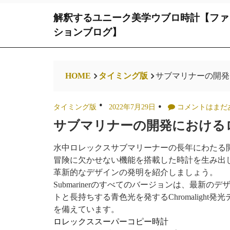
Skip
解釈するユニーク美学ウブロ時計【ファ
to
content
ションブログ】
HOME
タイミング版
サブマリナーの開発
タイミング版
2022年7月29日
コメントはまだ
サブマリナーの開発における
水中ロレックスサブマリーナーの長年にわたる
冒険に欠かせない機能を搭載した時計を生み出
革新的なデザインの発明を紹介しましょう。
Submarinerのすべてのバージョンは、最新
トと長持ちする青色光を発するChromalight発
を備えています。
ロレックススーパーコピー時計