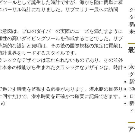
グツールとして誕生した時計ですが、海から陸に簡単に着
ニバーサル時計になりました。サブマリナー展への訪問
ク
。
タ
新
の意図は、プロのダイバーの実際のニーズを満たすように
未
頼性の高いダイビングツールを作成することでした。サブ
革新的な設計と発明は、その後の国際規格の策定に貢献し
最
時計世界をリードするスタイルです。
ラシックなデザインは忘れられないものであり、その並外
水
計本来の機能から生まれたクラシックなデザインは、時計
グ
新
3
で過ごす時間を監視する必要があります。潜水艇の目盛り
ロ
に回すだけで、潜水時間を正確かつ確実に記録できます。
新
m/
》
ィ
ア