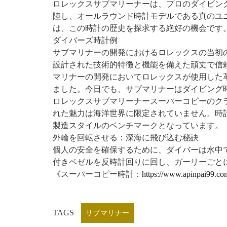
ロレックスサブマリーナーは、プロのダイビン
陸し、オールラウンド時計モデルである真のユ
は、この時計の歴史を探求する絶好の機会です
ダイバーズ時計例
サブマリナーの開発におけるロレックスの当初
設計された技術的特徴と機能を備えた頑丈で信
マリナーの開発においてロレックスが使用した
ました。今日でも、サブマリナーはダイビング
ロレックスサブマリーナースーパーコピーのク
れた魅力は海洋世界に限定されていません。時
製造スタイルのベンチマークとなっています。
外輪を回転させる：深海に飛び込む秘訣
個人の安全を確保するために、ダイバーは水中
付きベゼルを反時計回りに回し、ガーリーごと
《スーパーコピー時計：
https://www.apinpai99.co
TAGS
サブマリナー