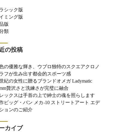
ラシック版
イミング版
品版
分類
近の投稿
色の優雅な輝き、ウブロ独特のスクエアクロノ
ラフが生み出す都会的スポーツ感
世紀の女性に贈るブランドオメガ Ladymatic
0mm贅沢さと洗練さが完璧に融合
レックスは手首の上で紳士の魂を照らします
作ビッグ・バン メカ-10 ストリートアート エデ
ションのご紹介
ーカイブ