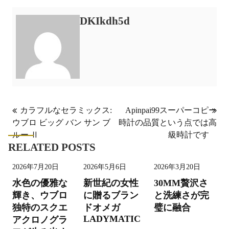
DKIkdh5d
投
カラフルなセラミックス:
Apinpai99スーパーコピー
ウブロ ビッグ バン サン ブ
時計の品質という点では高
稿
ルー Ⅱ
級時計です
ナ
RELATED POSTS
ビ
2026年7月20日
2026年5月6日
2026年3月20日
ゲ
水色の優雅な
新世紀の女性
30MM贅沢さ
ー
輝き、ウブロ
に贈るブラン
と洗練さが完
シ
独特のスクエ
ドオメガ
璧に融合
LADYMATIC
アクロノグラ
ョ