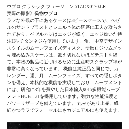
ウブロ クラシック フュージョン 517.CX0170.LR
実際の撮影》
偽物ウブロ
ラフな外観の下にあるケースは3ピースケースで、ベゼ
ルのサンドブラストとシェル本体の研磨に工夫が凝らさ
れており、ベゼルネジはエッジが鋭く、エッジ効いた特
注H型チタンネジを使用しています。角。 中空デザイン
スタイルのムーンフェイズディスク、研磨ロジウムメッ
キ埋め込みスケールは、数え切れないほどテストを経
て、本物の製品に近づけるために生産時スクラップ率が
非常に高くなっています。 機能は純正品と同じで、カ
レンダー、週、月、ムーンフェイズ、すべての隠しボタ
ンを備え、本格的な機能を実現しており、ムーブメント
には、研究に3年を費やした日本輸入9015多機能ムーブ
メントHUB1131を採用しています。強力な性能温度と
パワーリザーブを備えています。 丸みがあり上品、繊
細かつラフでフォーマルにもカジュアルにも使えます。