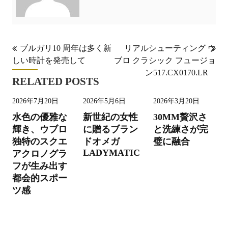
投
ブルガリ10 周年は多く新
リアルシューティング ウ
しい時計を発売して
ブロ クラシック フュージョ
稿
ン517.CX0170.LR
ナ
RELATED POSTS
ビ
2026年7月20日
2026年5月6日
2026年3月20日
ゲ
水色の優雅な
新世紀の女性
30MM贅沢さ
ー
輝き、ウブロ
に贈るブラン
と洗練さが完
独特のスクエ
ドオメガ
璧に融合
シ
LADYMATIC
アクロノグラ
ョ
フが生み出す
ン
都会的スポー
ツ感