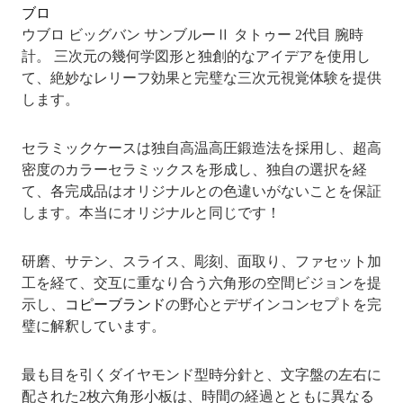
ブロ
ウブロ ビッグバン サンブルーⅡ タトゥー 2代目 腕時
計。 三次元の幾何学図形と独創的なアイデアを使用し
て、絶妙なレリーフ効果と完璧な三次元視覚体験を提供
します。
セラミックケースは独自高温高圧鍛造法を採用し、超高
密度のカラーセラミックスを形成し、独自の選択を経
て、各完成品はオリジナルとの色違いがないことを保証
します。本当にオリジナルと同じです！
研磨、サテン、スライス、彫刻、面取り、ファセット加
工を経て、交互に重なり合う六角形の空間ビジョンを提
示し、
コピーブランド
の野心とデザインコンセプトを完
璧に解釈しています。
最も目を引くダイヤモンド型時分針と、文字盤の左右に
配された2枚六角形小板は、時間の経過とともに異なる