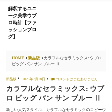
Skip
解釈するユニ
to
content
ーク美学ウブ
ロ時計【ファ
ッションブロ
グ】
HOME
新品版
カラフルなセラミックス: ウブロ
ビッグ バン サン ブルー Ⅱ
新品版
2023年7月18日
コメントはまだありません
カラフルなセラミックス: ウブ
ロ ビッグ バン サン ブルー Ⅱ
新しい人気スタイル、カラフルなセラミックの
コピーウ