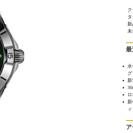
ク
タ
新
未
最
水
グ
新
3
ロ
新
ィ
ア