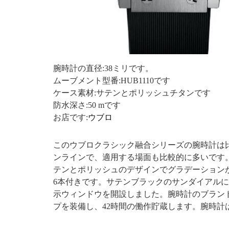
腕時計の直径:38ミリです。
ムーブメント型番:HUB1110です
ケース素材:サテンとポリッシュチタンです
防水深さ:50 mです
お店です:
ウブロ
このウブロクラシック融合シリーズの腕時計は
ンラインで、適用する場面も比較的に多いです
テンとポリッシュのデザインでグラデーション
6本付きです。サテンブラックのサンダイアル
示ウィンドウを開設しました。腕時計のブランド
プを装備し、42時間の働作貯蔵します。腕時計は