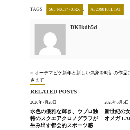
TAGS
,
565.NX.1470.RX
A32398101L1A1
DKIkdh5d
投
オーデマピゲ新年と新しい気象を時計の作品
ぎます
稿
ナ
RELATED POSTS
ビ
2026年7月20日
2026年5月6日
ゲ
水色の優雅な輝き、ウブロ独
新世紀の
ー
特のスクエアクロノグラフが
オメガ LA
生み出す都会的スポーツ感
シ