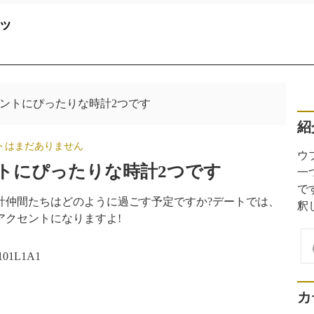
ッ
ントにぴったりな時計2つです
紹
トはまだありません
ウ
トにぴったりな時計2つです
一
で
時計仲間たちはどのように過ごす予定ですか?デートでは、
釈
アクセントになりますよ!
検
索
1L1A1
カ