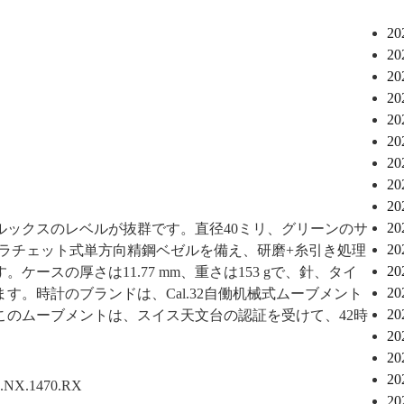
2
2
2
2
2
2
2
2
2
2
ルックスのレベルが抜群です。直径40ミリ、グリーンのサ
2
ラチェット式単方向精鋼ベゼルを備え、研磨+糸引き処理
2
ースの厚さは11.77 mm、重さは153 gで、針、タイ
2
。時計のブランドは、Cal.32自働机械式ムーブメント
2
このムーブメントは、スイス天文台の認証を受けて、42時
2
2
2
.1470.RX
2