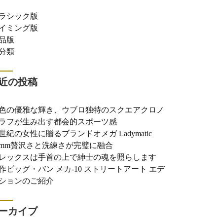
ラシック版
イミング版
品版
分類
近の投稿
色の優雅な輝き、ウブロ独特のスクエアクロノ
ラフが生み出す都会的スポーツ感
世紀の女性に贈るブランドオメガ Ladymatic
0mm贅沢さと洗練さが完璧に融合
レックスは手首の上で紳士の魂を照らします
作ビッグ・バン メカ-10 ストリートアート エデ
ションのご紹介
ーカイブ