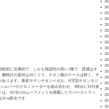
2
2
2
2
2
2
2
2
2
2
2
2
比較的に古典的で、しかも視認性の高い1種で、質感はオ
2
。腕時計の直径は38ミリで、チタン製のケースは軽く、サ
2
があります。垂直サテンチタンベゼル、H字型チタンネジ
2
にシルバーのクロノメーターを組み合わせ、3時台に日付表
2
は、HUB1110ムーブメントを搭載したラバーストラッ
2
50 m防水です。
2
2