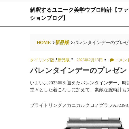
Skip
解釈するユニーク美学ウブロ時計【ファ
to
content
ションブログ】
HOME
新品版
バレンタインデーのプレゼ
タイミング版
,
新品版
2023年2月13日
コメン
バレンタインデーのプレゼン
いよいよ2023年を迎えたバレンタインデー、
堂々とした着こなしに加えて、素敵な腕時計も
ブライトリングメカニカルクロノグラフA3239810