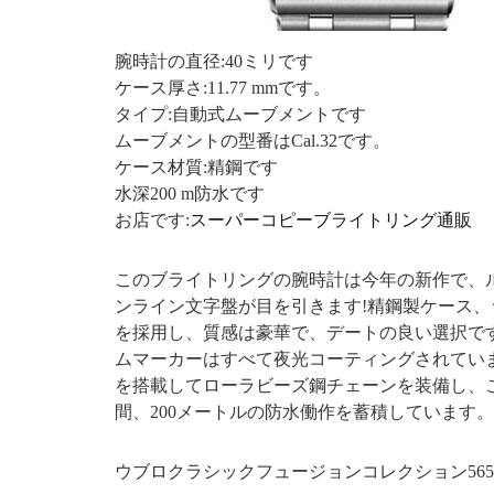
腕時計の直径:40ミリです
ケース厚さ:11.77 mmです。
タイプ:自動式ムーブメントです
ムーブメントの型番はCal.32です。
ケース材質:精鋼です
水深200 m防水です
お店です:
スーパーコピーブライトリング通販
このブライトリングの腕時計は今年の新作で、
ンライン文字盤が目を引きます!精鋼製ケース、
を採用し、質感は豪華で、デートの良い選択です。ケ
ムマーカーはすべて夜光コーティングされています
を搭載してローラビーズ鋼チェーンを装備し、
間、200メートルの防水働作を蓄積しています。
ウブロクラシックフュージョンコレクション565.NX