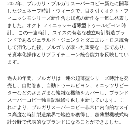
2022年、ブルガリ・ブルガリスーパーコピー新たに開幕
したジュネーブ時計・ウィークで、目を引くオクト・フ
ィニッシモシリーズ新作含む10点の新作を一気に発表し
ました。オクト フィニッシモ超薄型トゥールビヨン 時
計。 この一連時計、スイスの有名な独立時計製造ブラ
ンドであるジェラルド・ジェンタとダニエル・ロス統合
して消化した後、ブルガリが取った重要な一歩であり、
そ資本化操作とサプライチェーン統合能力を反映してい
ます。
過去10年間、ブルガリは一連の超薄型シリーズ時計を発
売し、自動巻き、自動トゥールビヨン、ミニッツリピー
ターなどのさまざまな複雑な機能をカバーし、ブランド
スーパーコピー独自記録繰り返し更新しています。 こ
れにより、ブルガリスーパーコピー非常に内向的なスイ
ス高度な時計製造業界で地位を獲得し、超薄型機械式時
計分野で代表的なブランドになることができました。