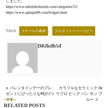
しました。
https://www.udedokeitoushi.com/categories/52/
https://www.apinpai99.com/bvlgari.html
TAGS
,
スチールの素材
ブルガリスーパーコピー
DKIkdh5d
投
バレンタインデーのプレ
カラフルなセラミックス:
ゼントにぴったりな時計2つ
ウブロ ビッグ バン サン ブ
稿
です
ルー Ⅱ
ナ
RELATED POSTS