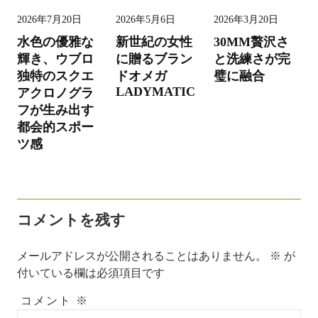
ビ
2026年7月20日
2026年5月6日
2026年3月20日
ゲ
水色の優雅な
新世紀の女性
30MM贅沢さ
ー
輝き、ウブロ
に贈るブラン
と洗練さが完
シ
独特のスクエ
ドオメガ
璧に融合
LADYMATIC
アクロノグラ
ョ
フが生み出す
ン
都会的スポー
ツ感
コメントを残す
メールアドレスが公開されることはありません。
※
が
付いている欄は必須項目です
コメント
※